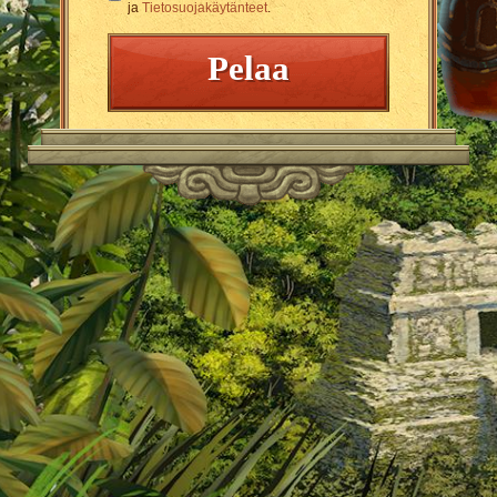
ja
Tietosuojakäytänteet
.