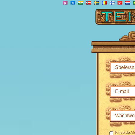
Ik heb de
A