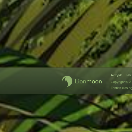
Avtrykk
|
Per
Copyright © 20
Tentlan eies 