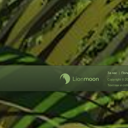
За нас
|
Поли
Copyright © 2
Тентлан и соб