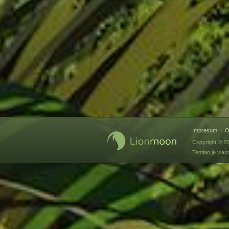
Impresum
|
O
Copyright © 2
Tentlan je vl