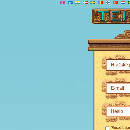
Přečetl/a j