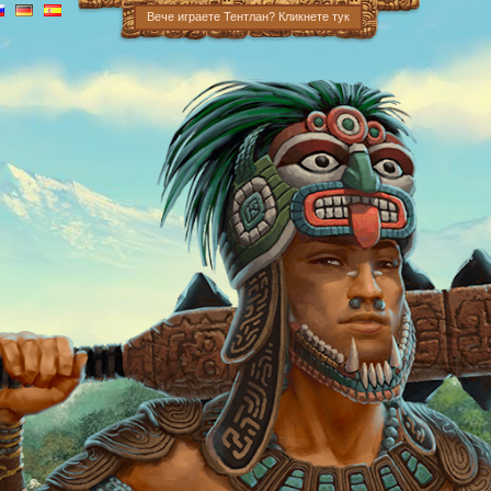
Вече играете Тентлан? Кликнете тук