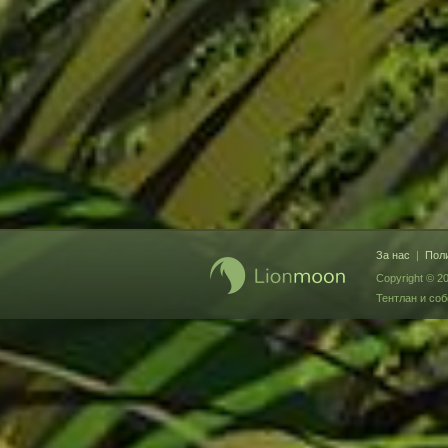
За нас
|
Поли
Copyright © 2
Тентлан и соб