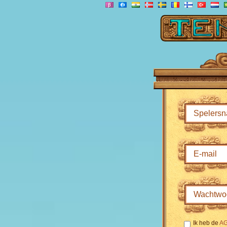
Ik heb de
A