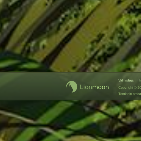
Valmistaja
|
T
Copyright © 20
Tentlanin omis