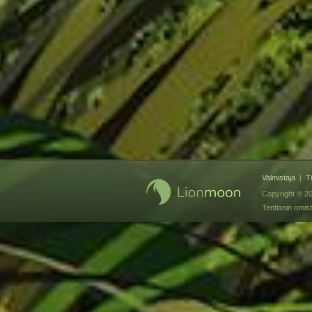
Valmistaja
|
T
Copyright © 20
Tentlanin omis