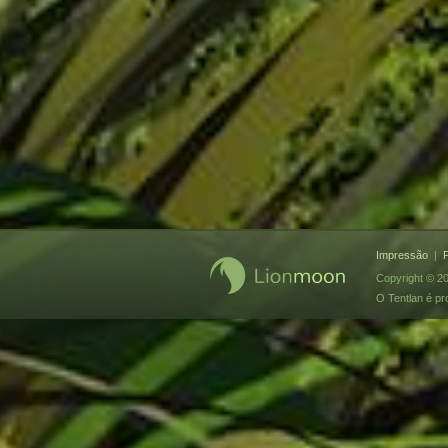
Impressão
|
P
Copyright © 2
O Tentlan é p