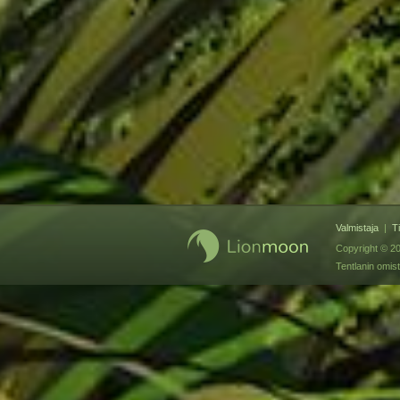
Valmistaja
|
T
Copyright © 20
Tentlanin omis