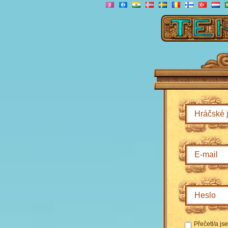
Přečetl/a j