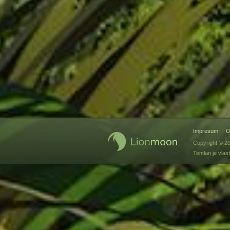
Impresum
|
O
Copyright © 2
Tentlan je vl